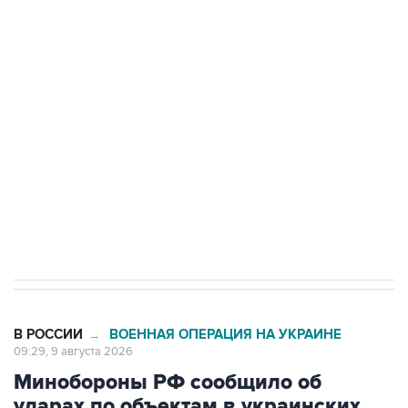
Промышленное предприятие в Самарской
области подверглось атаке БПЛА
Беспилотные технологии и ИИ на службе у
электросетевых объектов и агрокомплексов
Социальная реклама, АНО «Национальные приоритеты».
ИНН 7725383515 Erid: F7NfYUJCUneVdwcydK6A
Кабмин РФ разрешил до 1 июля 2027 года
импорт, выпуск и обращение бензина Евро 2,
Евро 3, Евро 4
В РОССИИ
ВОЕННАЯ ОПЕРАЦИЯ НА УКРАИНЕ
→
09:29, 9 августа 2026
Минобороны РФ сообщило об
ударах по объектам в украинских