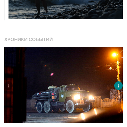
ХРОНИКИ СОБЫТИЙ
❮
❯