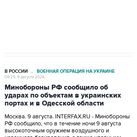
Социальная реклама, АНО «Национальные приоритеты».
ИНН 7725383515 Erid: F7NfYUJCUneVdwcydK6A
Кабмин РФ разрешил до 1 июля 2027 года
импорт, выпуск и обращение бензина Евро 2,
Евро 3, Евро 4
В РОССИИ
ВОЕННАЯ ОПЕРАЦИЯ НА УКРАИНЕ
→
09:29, 9 августа 2026
Минобороны РФ сообщило об
ударах по объектам в украинских
портах и в Одесской области
Москва. 9 августа. INTERFAX.RU - Минобороны
РФ сообщило, что в течение ночи 9 августа
высокоточным оружием воздушного и