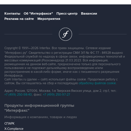
Контакты
Об "Интерфаксе"
Пресс-центр
Вакансии
Реклама на сайте
Мероприятия
Copyright © 1991—2026 Interfax. Все права защищены. Сетевое издание
"Интерфакс.ру". Свидетельство о регистрации СМИ ЭЛ № ФС 77 - 84928 выдано
Федеральной службой по надзору в сфере связи, информационных технологий и
массовых коммуникаций (Роскомнадзор) 21.03.2023. Вся информация,
размещенная на данном веб-сайте, предназначена только для персонального
пользования и не подлежит дальнейшему воспроизведению и/или
распространению в какой-либо форме, иначе как с письменного разрешения
Интерфакса.
Сайт Interfax.ru (далее – сайт) использует файлы cookie. Продолжая работу с
сайтом, Вы соглашаетесь на сбор и последующую
обработку файлов cookie
.
Адрес: Россия, 127006, Москва, 1-я Тверская-Ямская улица, дом 2, стр.1, тел.:
+7 (499) 250-98-40
, факс:
+7 (499) 250-97-27
Продукты информационной группы
"Интерфакс"
Информация о компаниях, товарах и людях
СПАРК
X-Compliance