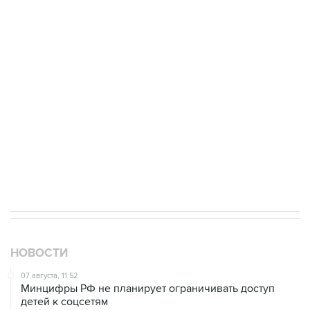
ФСБ сообщила о задержании в Приморье
подростков, готовивших теракт на объекте
Росгвардии
Как российские медицинские технологии
выходят на мировые рынки
Социальная реклама, АНО «Национальные приоритеты».
ИНН 7725383515 Erid: F7NfYUJCUneVdTRF8PRs
Аксенов сообщил о четвертом погибшем в
результате атаки ВСУ на Крым
НОВОСТИ
07 августа, 11:52
Минцифры РФ не планирует ограничивать доступ
детей к соцсетям