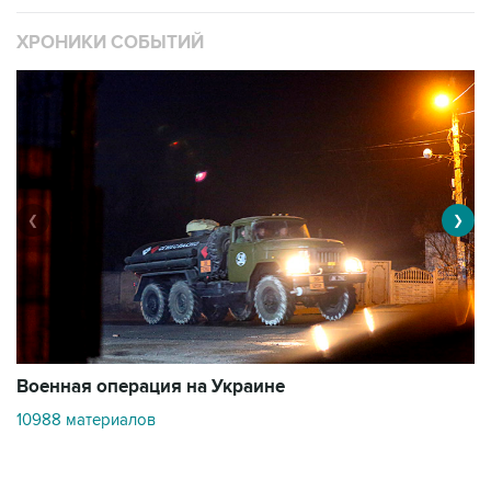
ХРОНИКИ СОБЫТИЙ
❮
❯
Военная операция на Украине
О
10988 материалов
3