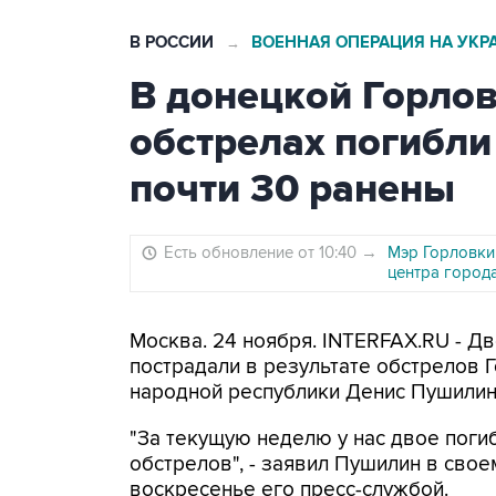
В РОССИИ
ВОЕННАЯ ОПЕРАЦИЯ НА УКР
→
В донецкой Горлов
обстрелах погибли
почти 30 ранены
Есть обновление от 10:40
→
Мэр Горловки
центра город
Москва. 24 ноября. INTERFAX.RU - Д
пострадали в результате обстрелов 
народной республики Денис Пушилин
"За текущую неделю у нас двое поги
обстрелов", - заявил Пушилин в сво
воскресенье его пресс-службой.