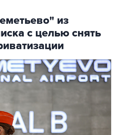
еметьево" из
писка с целью снять
риватизации