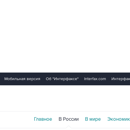
Мобильная версия
Об "Интерфаксе"
Interfax.com
Интерфак
Главное
В России
В мире
Экономик