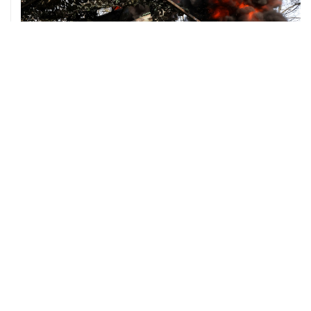
08 августа, 00:36
Временные ограничения введены в аэропортах
Саратова, Пензы и Тамбова