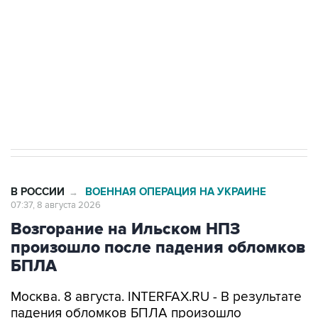
Социальная реклама, АНО «Национальные приоритеты».
ИНН 7725383515 Erid: F7NfYUJCUneVdwcydK6A
Кабмин РФ разрешил до 1 июля 2027 года
импорт, выпуск и обращение бензина Евро 2,
Евро 3, Евро 4
В РОССИИ
ВОЕННАЯ ОПЕРАЦИЯ НА УКРАИНЕ
→
07:37, 8 августа 2026
Возгорание на Ильском НПЗ
произошло после падения обломков
БПЛА
Москва. 8 августа. INTERFAX.RU - В результате
падения обломков БПЛА произошло
возгорание на Ильском НПЗ, сообщается в
оперативном штабе Краснодарского края в