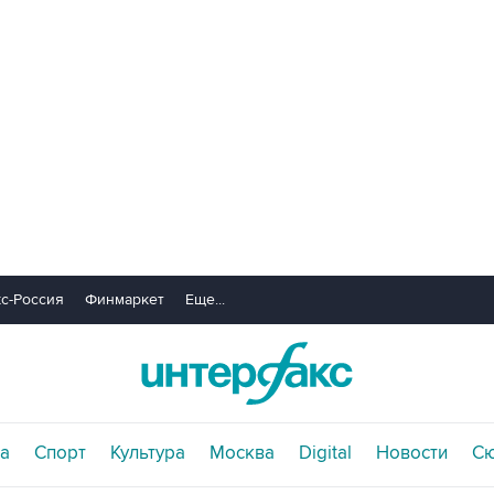
с-Россия
Финмаркет
Еще...
а
Спорт
Культура
Москва
Digital
Новости
С