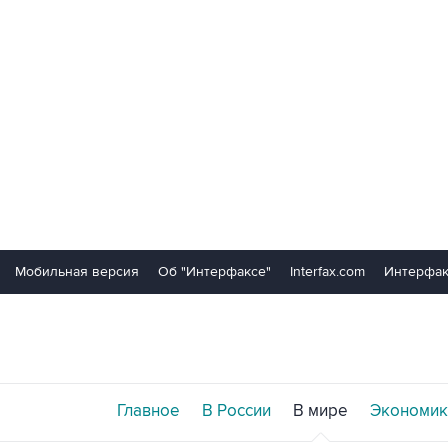
Мобильная версия
Об "Интерфаксе"
Interfax.com
Интерфак
Главное
В России
В мире
Экономик