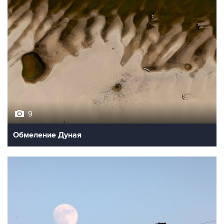
9
Обмеление Дуная