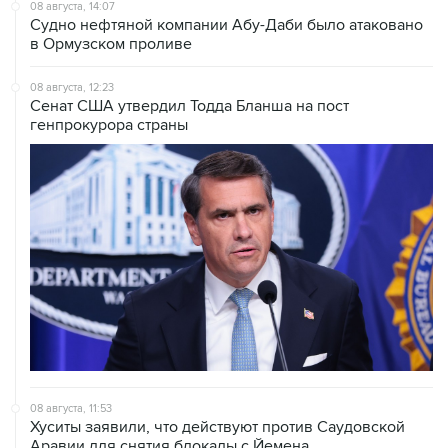
08 августа, 14:07
Судно нефтяной компании Абу-Даби было атаковано
в Ормузском проливе
08 августа, 12:23
Сенат США утвердил Тодда Бланша на пост
генпрокурора страны
08 августа, 11:53
Хуситы заявили, что действуют против Саудовской
Аравии для снятия блокады с Йемена