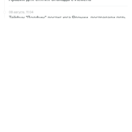
08 августа, 11:04
Тайфун "Долфин" достиг юга Японии, пострадали пять
человек
08 августа, 10:30
Йеменские войска нанесли ряд ударов по хуситам
08 августа, 08:30
Что случилось этой ночью: суббота, 8 августа