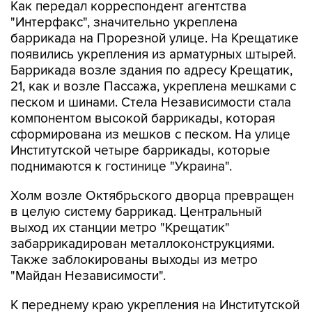
баррикада на Прорезной улице. На Крещатике
появились укрепления из арматурных штырей.
Баррикада возле здания по адресу Крещатик,
21, как и возле Пассажа, укреплена мешками с
песком и шинами. Стела Независимости стала
компонентом высокой баррикады, которая
сформирована из мешков с песком. На улице
Институтской четыре баррикады, которые
поднимаются к гостинице "Украина".
Холм возле Октябрьского дворца превращен
в целую систему баррикад. Центральный
выход их станции метро "Крещатик"
забаррикадирован металлоконструкциями.
Также заблокированы выходы из метро
"Майдан Независимости".
К переднему краю укрепления на Институтской
улице пропускают лишь людей в бронежилетах
и касках, так как, по мнению самообороны, из