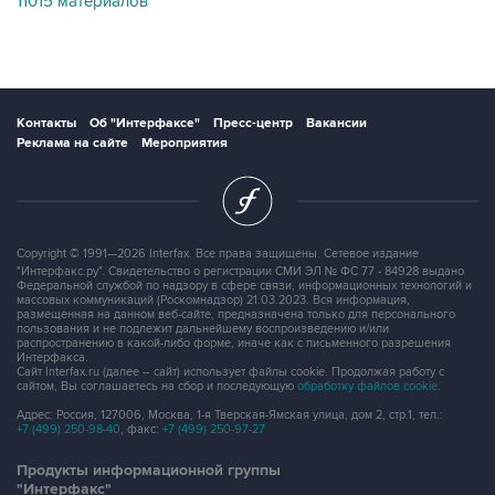
Контакты
Об "Интерфаксе"
Пресс-центр
Вакансии
Реклама на сайте
Мероприятия
Copyright © 1991—2026 Interfax. Все права защищены. Сетевое издание
"Интерфакс.ру". Свидетельство о регистрации СМИ ЭЛ № ФС 77 - 84928 выдано
Федеральной службой по надзору в сфере связи, информационных технологий и
массовых коммуникаций (Роскомнадзор) 21.03.2023. Вся информация,
размещенная на данном веб-сайте, предназначена только для персонального
пользования и не подлежит дальнейшему воспроизведению и/или
распространению в какой-либо форме, иначе как с письменного разрешения
Интерфакса.
Сайт Interfax.ru (далее – сайт) использует файлы cookie. Продолжая работу с
сайтом, Вы соглашаетесь на сбор и последующую
обработку файлов cookie
.
Адрес: Россия, 127006, Москва, 1-я Тверская-Ямская улица, дом 2, стр.1, тел.:
+7 (499) 250-98-40
, факс:
+7 (499) 250-97-27
Продукты информационной группы
"Интерфакс"
Информация о компаниях, товарах и людях
СПАРК