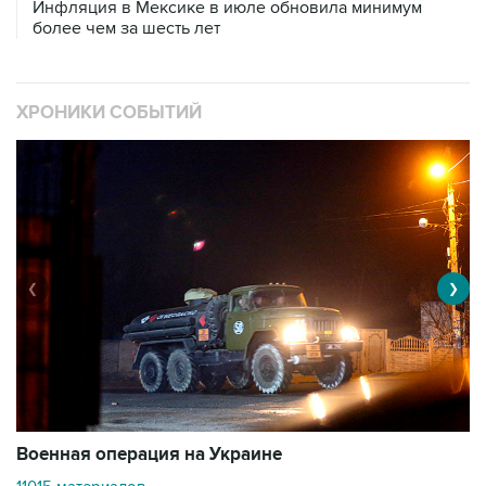
ХРОНИКИ СОБЫТИЙ
❮
❯
Военная операция на Украине
О
11015 материалов
3