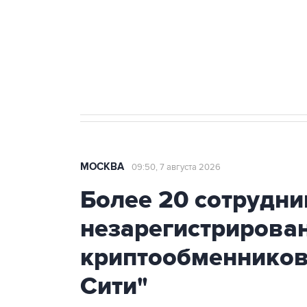
Социальная реклама, АНО «Национальные приоритеты».
И
Аксенов сообщил о четвертом п
Крым
МОСКВА
09:50, 7 августа 2026
Более 20 сотрудни
незарегистрирова
криптообменников
Сити"