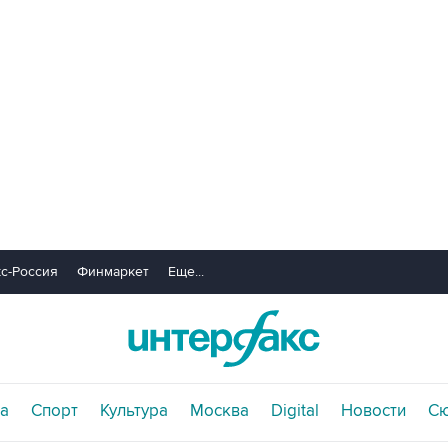
с-Россия
Финмаркет
Еще...
а
Спорт
Культура
Москва
Digital
Новости
С