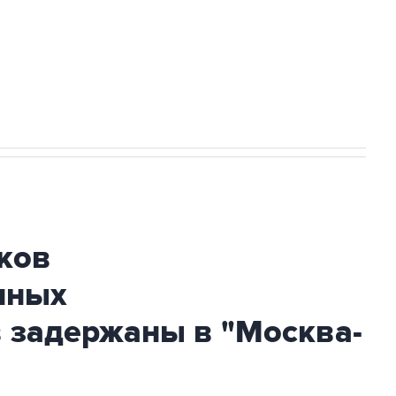
НН 7725383515 Erid: F7NfYUJCUneVdwcydK6A
огибшем в результате атаки ВСУ на
ков
нных
 задержаны в "Москва-