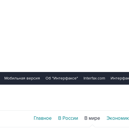
Мобильная версия
Об "Интерфаксе"
Interfax.com
Интерфак
Главное
В России
В мире
Экономик