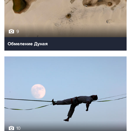
9
Обмеление Дуная
10