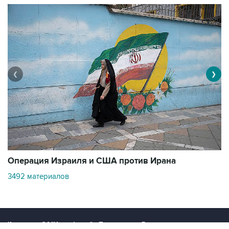
❮
❯
В
Операция Израиля и США против Ирана
1
3492 материалов
Контакты
Об "Интерфаксе"
Пресс-центр
Вакансии