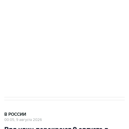
Промышленное предприятие в Самарской
области подверглось атаке БПЛА
Беспилотные технологии и ИИ на службе у
электросетевых объектов и агрокомплексов
Социальная реклама, АНО «Национальные приоритеты».
ИНН 7725383515 Erid: F7NfYUJCUneVdwcydK6A
Кабмин РФ разрешил до 1 июля 2027 года
импорт, выпуск и обращение бензина Евро 2,
Евро 3, Евро 4
В РОССИИ
00:05, 9 августа 2026