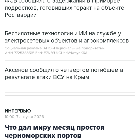
ФСБ сообщила о задержании в Приморье
подростков, готовивших теракт на объекте
Росгвардии
Беспилотные технологии и ИИ на службе у
электросетевых объектов и агрокомплексов
Социальная реклама, АНО «Национальные приоритеты».
ИНН 7725383515 Erid: F7NfYUJCUneVdwcydK6A
Аксенов сообщил о четвертом погибшем в
результате атаки ВСУ на Крым
ИНТЕРВЬЮ
10:00, 7 августа 2026
Что дал миру месяц простоя
черноморских портов