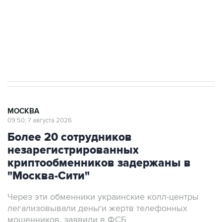
Социальная реклама, АНО «Национальные приоритеты».
ИНН 7725383515 Erid: F7NfYUJCUneVdwcydK6A
Аксенов сообщил о четвертом погибшем в
результате атаки ВСУ на Крым
МОСКВА
09:50, 7 августа 2026
Более 20 сотрудников
незарегистрированных
криптообменников задержаны в
"Москва-Сити"
Через эти обменники украинские колл-центры
легализовывали деньги жертв телефонных
мошенников, заявили в ФСБ