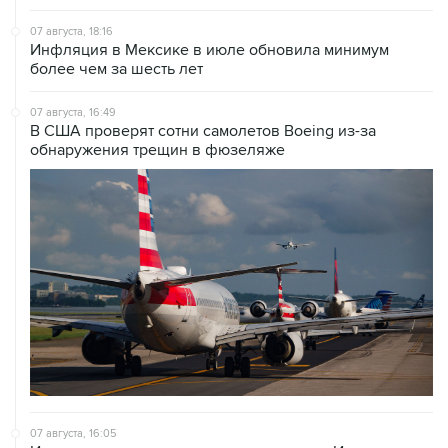
Инфляция в Мексике в июле обновила минимум
более чем за шесть лет
07 августа, 16:49
В США проверят сотни самолетов Boeing из-за
обнаружения трещин в фюзеляже
07 августа, 16:05
Испания грозит ответными мерами, если Италия не
отменит пограничный контроль из-за Сеуты