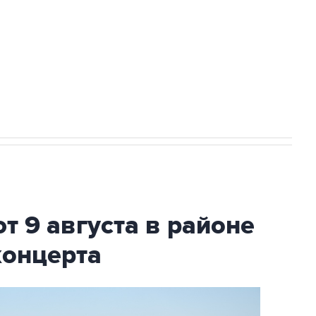
НН 7725383515 Erid: F7NfYUJCUneVdwcydK6A
2027 года импорт, выпуск и обращение
т 9 августа в районе
концерта