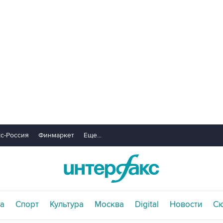
с-Россия
Финмаркет
Еще...
а
Спорт
Культура
Москва
Digital
Новости
С