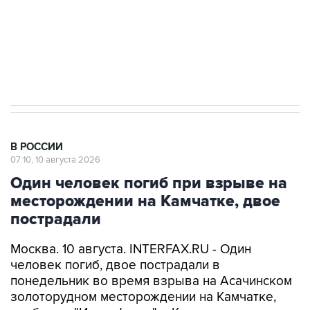
ИНН 7725383515 Erid: F7NfYUJCUneVdwcydK6A
Путин вывел "Шереметьево" из
стратегического списка с целью снять
препятствие для приватизации
В РОССИИ
07:10, 10 августа 2026
Один человек погиб при взрыве на
месторождении на Камчатке, двое
пострадали
Москва. 10 августа. INTERFAX.RU - Один
человек погиб, двое пострадали в
понедельник во время взрыва на Асачинском
золоторудном месторождении на Камчатке,