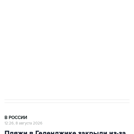
ФСБ сообщила о задержании в Приморье
подростков, готовивших теракт на объекте
Росгвардии
Беспилотные технологии и ИИ на службе у
электросетевых объектов и агрокомплексов
Социальная реклама, АНО «Национальные приоритеты».
ИНН 7725383515 Erid: F7NfYUJCUneVdwcydK6A
Кабмин РФ разрешил до 1 июля 2027 года
импорт, выпуск и обращение бензина Евро 2,
Евро 3, Евро 4
В РОССИИ
12:26, 8 августа 2026
Пляжи в Геленджике закрыли из-за