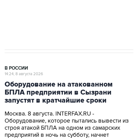
ИНН 7725383515 Erid: F7NfYUJCUneVdwcydK6A
Кабмин РФ разрешил до 1 июля 2027 года
импорт, выпуск и обращение бензина Евро 2,
Евро 3, Евро 4
В РОССИИ
14:24, 8 августа 2026
Оборудование на атакованном
БПЛА предприятии в Сызрани
запустят в кратчайшие сроки
Москва. 8 августа. INTERFAX.RU -
Оборудование, которое пытались вывести из
строя атакой БПЛА на одном из самарских
предприятий в ночь на субботу, начнет