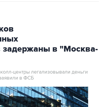
ков
нных
 задержаны в "Москва-
 колл-центры легализовывали деньги
заявили в ФСБ