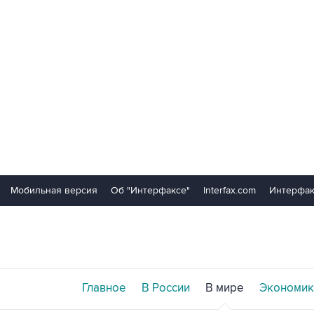
Мобильная версия
Об "Интерфаксе"
Interfax.com
Интерфак
Главное
В России
В мире
Экономик