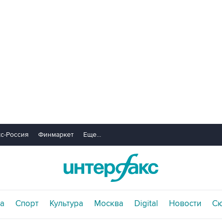
с-Россия
Финмаркет
Еще...
а
Спорт
Культура
Москва
Digital
Новости
С