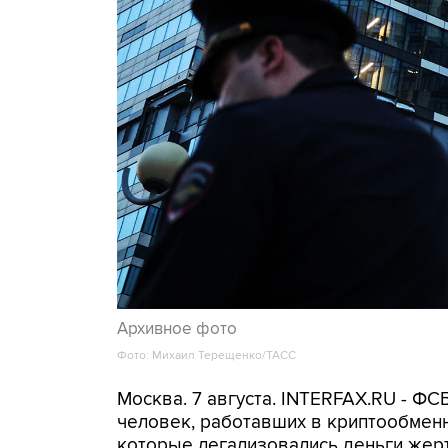
Архивное фото
Фото: Михаил Терещенко/ТАСС
Москва. 7 августа. INTERFAX.RU - Ф
человек, работавших в криптообменн
которые легализовались деньги же