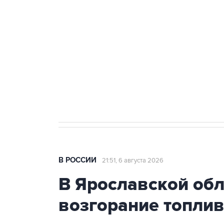
теракт на объекте Росгвардии
Как российские медицинские т
Социальная реклама, АНО «Национальные приоритеты».
И
Аксенов сообщил о четвертом п
Крым
В РОССИИ
21:51, 6 августа 2026
В Ярославской об
возгорание топли