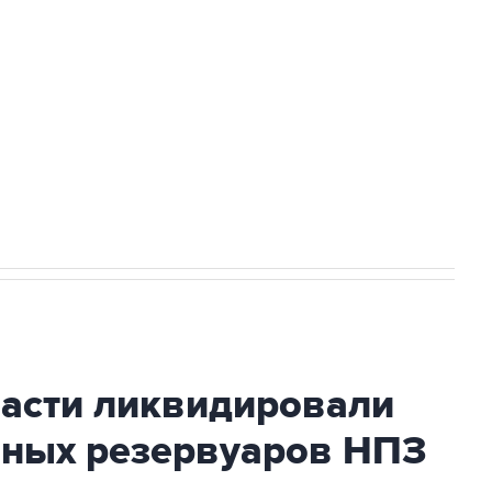
ехнологии выходят на мировые рынки
НН 7725383515 Erid: F7NfYUJCUneVdTRF8PRs
огибшем в результате атаки ВСУ на
ласти ликвидировали
вных резервуаров НПЗ