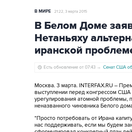
В МИРЕ
21:22, 3 марта 2015
В Белом Доме заяв
Нетаньяху альтерн
иранской проблем
Есть обновление от 07:43
→
Сенат США об
Москва. 3 марта. INTERFAX.RU – Пре
выступлении перед конгрессом США 
урегулирования атомной проблемы, 
неназванного чиновника Белого дома
"Просто потребовать от Ирана капитул
нас поддерживать, если мы будем за
сформулировал конкретный план дейс