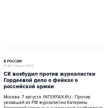
Беспилотные технологии и ИИ на службе у
электросетевых объектов и агрокомплексов
Социальная реклама, АНО «Национальные приоритеты».
ИНН 7725383515 Erid: F7NfYUJCUneVdwcydK6A
Аксенов сообщил о четвертом погибшем в
результате атаки ВСУ на Крым
В РОССИИ
19:39, 7 августа 2026
СК возбудил против журналистки
Гордеевой дело о фейках о
российской армии
Москва. 7 августа. INTERFAX.RU - Против
уехавшей из РФ журналистки Катерины