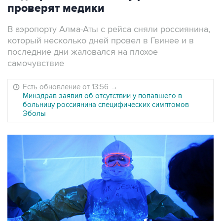
проверят медики
В аэропорту Алма-Аты с рейса сняли россиянина,
который несколько дней провел в Гвинее и в
последние дни жаловался на плохое
самочувствие
Есть обновление от 13:56
→
Минздрав заявил об отсутствии у попавшего в
больницу россиянина специфических симптомов
Эболы