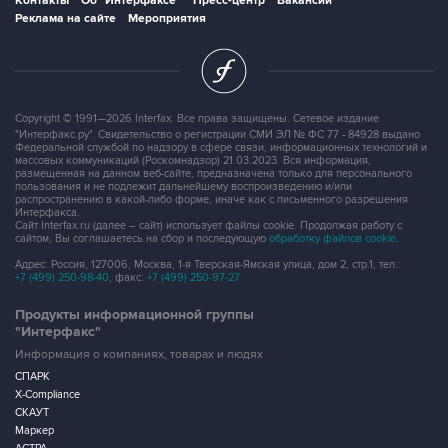
Контакты
Об "Интерфаксе"
Пресс-центр
Вакансии
Реклама на сайте
Мероприятия
Copyright © 1991—2026 Interfax. Все права защищены. Сетевое издание
"Интерфакс.ру". Свидетельство о регистрации СМИ ЭЛ № ФС 77 - 84928 выдано
Федеральной службой по надзору в сфере связи, информационных технологий и
массовых коммуникаций (Роскомнадзор) 21.03.2023. Вся информация,
размещенная на данном веб-сайте, предназначена только для персонального
пользования и не подлежит дальнейшему воспроизведению и/или
распространению в какой-либо форме, иначе как с письменного разрешения
Интерфакса.
Сайт Interfax.ru (далее – сайт) использует файлы cookie. Продолжая работу с
сайтом, Вы соглашаетесь на сбор и последующую
обработку файлов cookie
.
Адрес: Россия, 127006, Москва, 1-я Тверская-Ямская улица, дом 2, стр.1, тел.:
+7 (499) 250-98-40
, факс:
+7 (499) 250-97-27
Продукты информационной группы
"Интерфакс"
Информация о компаниях, товарах и людях
СПАРК
X-Compliance
СКАУТ
Маркер