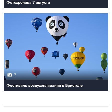
Фотохроника 7 августа
7
Фестиваль воздухоплавания в Бристоле