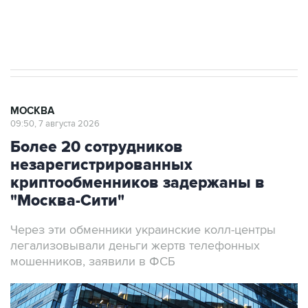
Аксенов сообщил о четвертом погибшем в
результате атаки ВСУ на Крым
МОСКВА
09:50, 7 августа 2026
Более 20 сотрудников
незарегистрированных
криптообменников задержаны в
"Москва-Сити"
Через эти обменники украинские колл-центры
легализовывали деньги жертв телефонных
мошенников, заявили в ФСБ