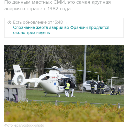
По данным местных СМИ, это самая крупная
авария в стране с 1982 года
Есть обновление от 15:48
→
Опознание жертв аварии во Франции продлится
около трех недель
Фото: epa/vostock-photo