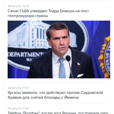
08 августа, 12:23
Сенат США утвердил Тодда Бланша на пост
генпрокурора страны
08 августа, 11:53
Хуситы заявили, что действуют против Саудовской
Аравии для снятия блокады с Йемена
08 августа, 11:04
Тайфун "Долфин" достиг юга Японии, пострадали пять