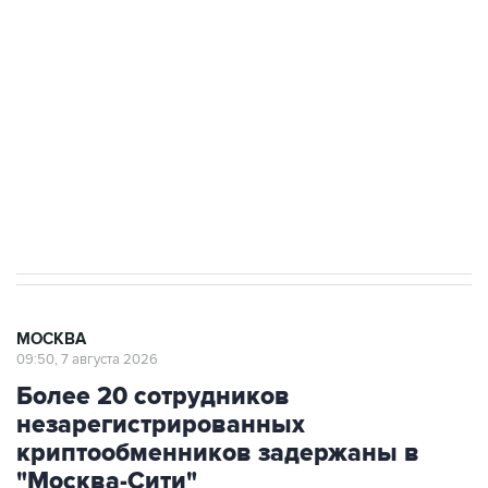
Росгвардии
Как российские медицинские технологии
выходят на мировые рынки
Социальная реклама, АНО «Национальные приоритеты».
ИНН 7725383515 Erid: F7NfYUJCUneVdTRF8PRs
Аксенов сообщил о четвертом погибшем в
результате атаки ВСУ на Крым
МОСКВА
09:50, 7 августа 2026
Более 20 сотрудников
незарегистрированных
криптообменников задержаны в
"Москва-Сити"