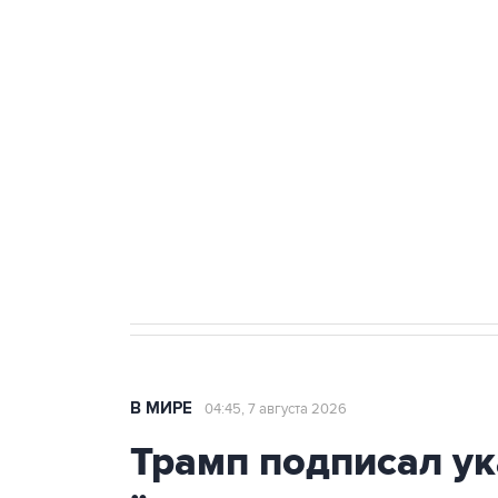
ФСБ сообщила о задержании в 
теракт на объекте Росгвардии
Как российские медицинские т
Социальная реклама, АНО «Национальные приоритеты».
И
Аксенов сообщил о четвертом п
Крым
В МИРЕ
04:45, 7 августа 2026
Трамп подписал ук