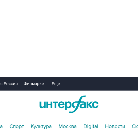
с-Россия
Финмаркет
Еще...
а
Спорт
Культура
Москва
Digital
Новости
С