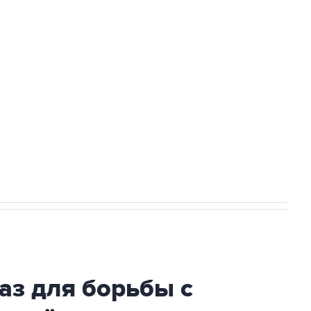
Приморье подростков, готовивших
ехнологии выходят на мировые рынки
НН 7725383515 Erid: F7NfYUJCUneVdTRF8PRs
огибшем в результате атаки ВСУ на
аз для борьбы с