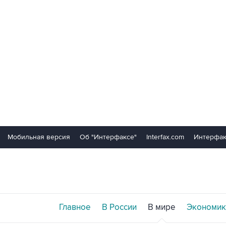
Мобильная версия
Об "Интерфаксе"
Interfax.com
Интерфак
Главное
В России
В мире
Экономик