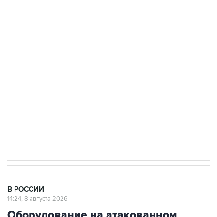
Промышленное предприятие в Самарской
области подверглось атаке БПЛА
Беспилотные технологии и ИИ на службе у
электросетевых объектов и агрокомплексов
Социальная реклама, АНО «Национальные приоритеты».
ИНН 7725383515 Erid: F7NfYUJCUneVdwcydK6A
Кабмин РФ разрешил до 1 июля 2027 года
импорт, выпуск и обращение бензина Евро 2,
Евро 3, Евро 4
В РОССИИ
14:24, 8 августа 2026
Оборудование на атакованном