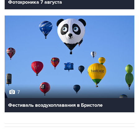
Фотохроника 7 августа
7
Фестиваль воздухоплавания в Бристоле