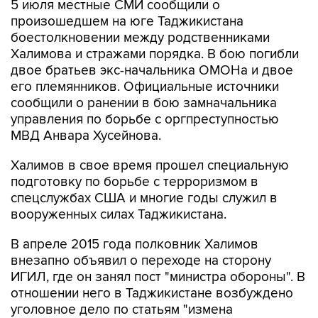
боестолкновении между родственниками
Халимова и стражами порядка. В бою погибли
двое братьев экс-начальника ОМОНа и двое
его племянников. Официальные источники
сообщили о ранении в бою замначальника
управления по борьбе с оргпреступностью
МВД Анвара Хусейнова.
Халимов в свое время прошел специальную
подготовку по борьбе с терроризмом в
спецслужбах США и многие годы служил в
вооруженных силах Таджикистана.
В апреле 2015 года полковник Халимов
внезапно объявил о переходе на сторону
ИГИЛ, где он занял пост "министра обороны". В
отношении него в Таджикистане возбуждено
уголовное дело по статьям "измена
государству", "участие в преступном
сообществе" и "незаконное участие в