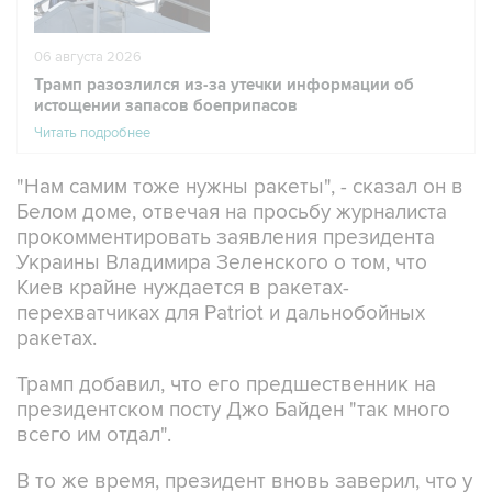
06 августа 2026
Трамп разозлился из-за утечки информации об
истощении запасов боеприпасов
Читать подробнее
"Нам самим тоже нужны ракеты", - сказал он в
Белом доме, отвечая на просьбу журналиста
прокомментировать заявления президента
Украины Владимира Зеленского о том, что
Киев крайне нуждается в ракетах-
перехватчиках для Patriot и дальнобойных
ракетах.
Трамп добавил, что его предшественник на
президентском посту Джо Байден "так много
всего им отдал".
В то же время, президент вновь заверил, что у
США в арсеналах еще достаточно
боеприпасов. "У нас все нормально, у нас есть