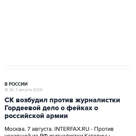
Беспилотные технологии и ИИ на службе у
электросетевых объектов и агрокомплексов
Социальная реклама, АНО «Национальные приоритеты».
ИНН 7725383515 Erid: F7NfYUJCUneVdwcydK6A
Кабмин РФ разрешил до 1 июля 2027 года
импорт, выпуск и обращение бензина Евро 2,
Евро 3, Евро 4
В РОССИИ
19:39, 7 августа 2026
СК возбудил против журналистки
Гордеевой дело о фейках о
российской армии
Москва. 7 августа. INTERFAX.RU - Против