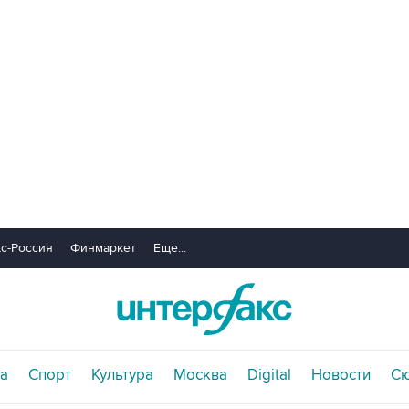
с-Россия
Финмаркет
Еще...
а
Спорт
Культура
Москва
Digital
Новости
С