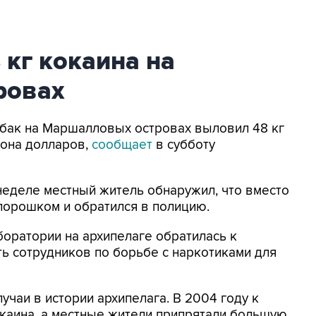
кг кокаина на
ровах
ыбак на Маршалловых островах выловил 48 кг
она долларов,
сообщает
в субботу
неделе местный житель обнаружил, что вместо
порошком и обратился в полицию.
боратории на архипелаге обратилась к
ь сотрудников по борьбе с наркотиками для
учаи в истории архипелага. В 2004 году к
каина, а местные жители припрятали большую