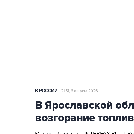
Как российские медицинские т
Социальная реклама, АНО «Национальные приоритеты».
И
Аксенов сообщил о четвертом п
Крым
В РОССИИ
21:51, 6 августа 2026
В Ярославской об
возгорание топли
Москва. 6 августа. INTERFAX.RU - Г