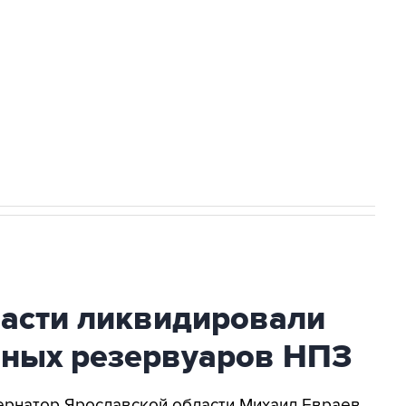
ехнологии выходят на мировые рынки
НН 7725383515 Erid: F7NfYUJCUneVdTRF8PRs
огибшем в результате атаки ВСУ на
ласти ликвидировали
вных резервуаров НПЗ
убернатор Ярославской области Михаил Евраев