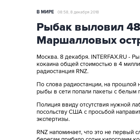
В МИРЕ
08:58, 8 декабря 2018
Рыбак выловил 48 
Маршалловых ост
Москва. 8 декабря. INTERFAX.RU - Р
кокаина общей стоимостью в 4 милли
радиостанция RNZ.
По слова радиостанции, на прошлой 
рыбы в сети попали пакеты с белым 
Полиция ввиду отсутствия нужной ла
посольству США с просьбой направит
экспертизы.
RNZ напоминает, что это не первый сл
берегам прибило сотни килограмм ко