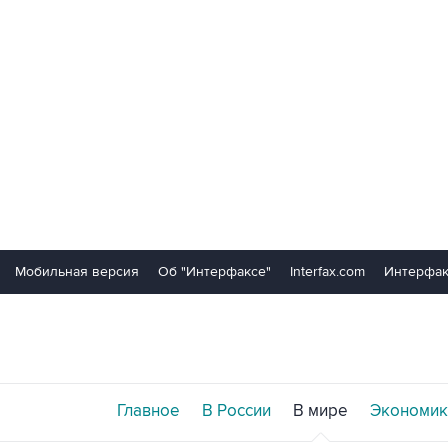
Мобильная версия
Об "Интерфаксе"
Interfax.com
Интерфак
Главное
В России
В мире
Экономик