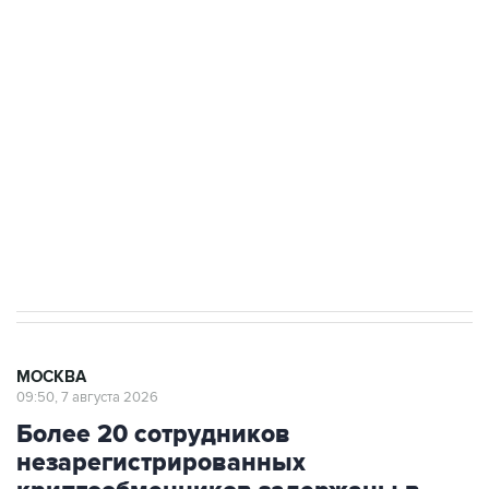
подростков, готовивших теракт на объекте
Росгвардии
Беспилотные технологии и ИИ на службе у
электросетевых объектов и агрокомплексов
Социальная реклама, АНО «Национальные приоритеты».
ИНН 7725383515 Erid: F7NfYUJCUneVdwcydK6A
Аксенов сообщил о четвертом погибшем в
результате атаки ВСУ на Крым
МОСКВА
09:50, 7 августа 2026
Более 20 сотрудников
незарегистрированных