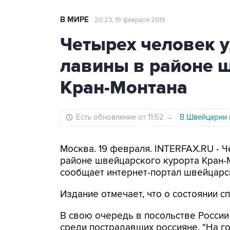
В МИРЕ
20:23, 19 февраля 2019
Четырех человек у
лавины в районе 
Кран-Монтана
Есть обновление от 11:52
→
В Швейцарии 
Москва. 19 февраля. INTERFAX.RU - 
районе швейцарского курорта Кран-М
сообщает интернет-портал швейцарск
Издание отмечает, что о состоянии с
В свою очередь в посольстве России
среди пострадавших россияне. "На 