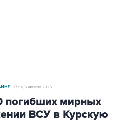
ехнологии выходят на мировые рынки
НН 7725383515 Erid: F7NfYUJCUneVdTRF8PRs
с Ираном начнутся в понедельник
АИНЕ
07:04, 6 августа 2026
0 погибших мирных
жении ВСУ в Курскую