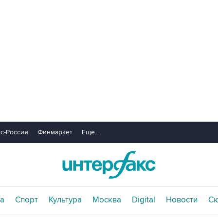
с-Россия
Финмаркет
Еще...
а
Спорт
Культура
Москва
Digital
Новости
С