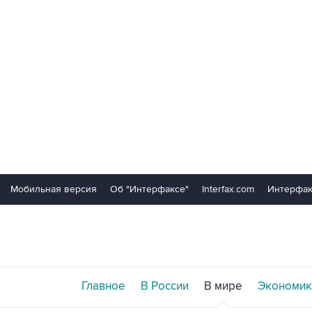
Мобильная версия
Об "Интерфаксе"
Interfax.com
Интерфак
Главное
В России
В мире
Экономик