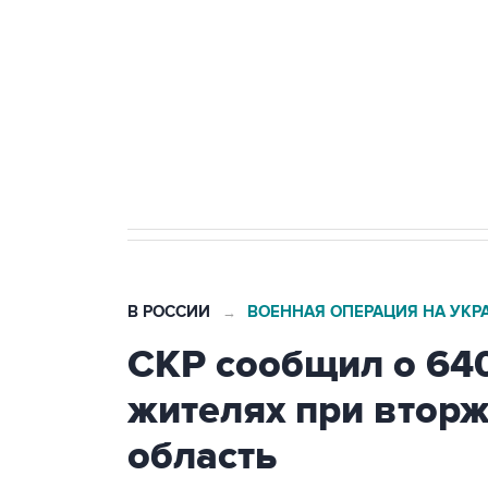
Как российские медицинские т
Социальная реклама, АНО «Национальные приоритеты».
И
Трамп заявил, что переговоры 
В РОССИИ
ВОЕННАЯ ОПЕРАЦИЯ НА УКР
→
СКР сообщил о 64
жителях при втор
область