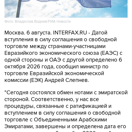
Фото: Владислав Воднев/РИА Новости
Москва. 6 августа. INTERFAX.RU - Датой
вступления в силу соглашения о свободной
торговле между странами-участницами
Евразийкого экономического союза (ЕАЭС) с
одной стороны и ОАЭ с другой определено 6
октября 2026 года, сообщил министр по
торговле Евразийской экономической
комиссии (ЕЭК) Андрей Слепнев.
"Сегодня состоялся обмен нотами с эмиратской
стороной. Соответственно, у нас все
процедуры, связанные с ратификацией и
вступлением в силу соглашения о свободной
торговле с Объединенными Арабскими
Эмиратами, завершены и определена дата его
вступления в силу - 6 октября 2026 года", -
сказал он журналистам в Чолпон-Ате, где 6-7