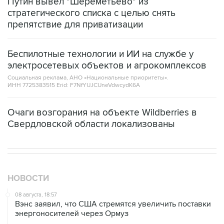
препятствие для приватизации
Беспилотные технологии и ИИ на службе у
электросетевых объектов и агрокомплексов
Социальная реклама, АНО «Национальные приоритеты».
ИНН 7725383515 Erid: F7NfYUJCUneVdwcydK6A
Очаги возгорания на объекте Wildberries в
Свердловской области локализованы
НОВОСТИ
08 августа, 18:57
Вэнс заявил, что США стремятся увеличить поставки
энергоносителей через Ормуз
08 августа, 17:03
Судно подверглось атаке вблизи берегов Омана