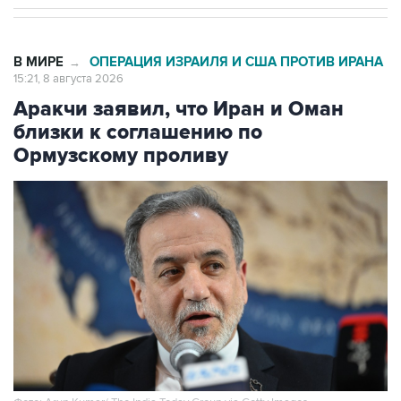
В МИРЕ
ОПЕРАЦИЯ ИЗРАИЛЯ И США ПРОТИВ ИРАНА
→
15:21, 8 августа 2026
Аракчи заявил, что Иран и Оман
близки к соглашению по
Ормузскому проливу
Фото: Arun Kumar/ The India Today Group via Getty Images
Москва. 8 августа. INTERFAX.RU - Тегеран и