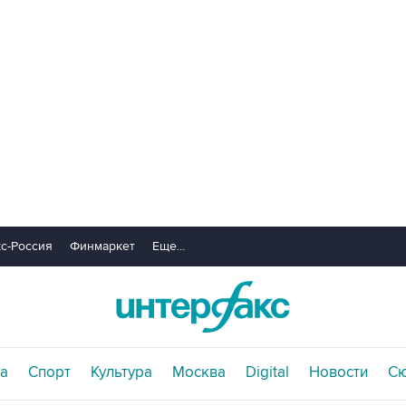
с-Россия
Финмаркет
Еще...
а
Спорт
Культура
Москва
Digital
Новости
С