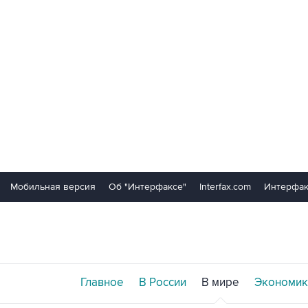
Мобильная версия
Об "Интерфаксе"
Interfax.com
Интерфак
Главное
В России
В мире
Экономик