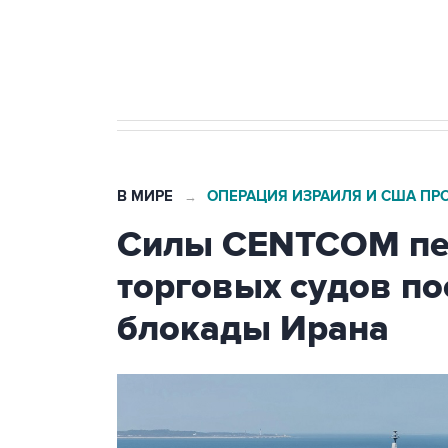
Кабмин РФ разрешил до 1 июля 
бензина Евро 2, Евро 3, Евро 4
В МИРЕ
ОПЕРАЦИЯ ИЗРАИЛЯ И США ПР
→
Силы CENTCOM пер
торговых судов п
блокады Ирана