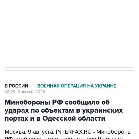
Беспилотные технологии и ИИ на службе у
электросетевых объектов и агрокомплексов
Социальная реклама, АНО «Национальные приоритеты».
ИНН 7725383515 Erid: F7NfYUJCUneVdwcydK6A
Кабмин РФ разрешил до 1 июля 2027 года
импорт, выпуск и обращение бензина Евро 2,
Евро 3, Евро 4
В РОССИИ
ВОЕННАЯ ОПЕРАЦИЯ НА УКРАИНЕ
→
09:29, 9 августа 2026
Минобороны РФ сообщило об
ударах по объектам в украинских
портах и в Одесской области
Москва. 9 августа. INTERFAX.RU - Минобороны