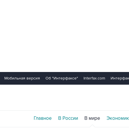
Мобильная версия
Об "Интерфаксе"
Interfax.com
Интерфак
Главное
В России
В мире
Экономик