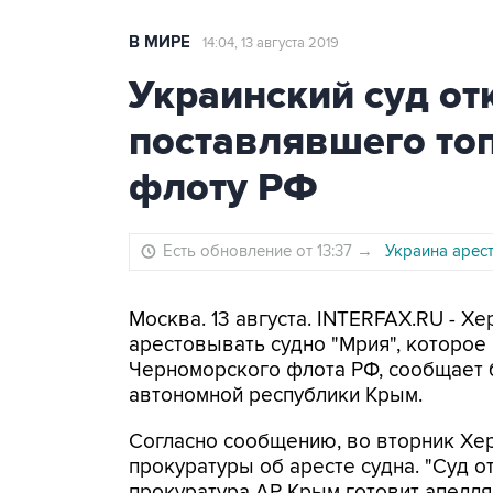
В МИРЕ
14:04, 13 августа 2019
Украинский суд отк
поставлявшего то
флоту РФ
Есть обновление от 13:37
→
Украина арес
Москва. 13 августа. INTERFAX.RU - Х
арестовывать судно "Мрия", которое
Черноморского флота РФ, сообщает 
автономной республики Крым.
Согласно сообщению, во вторник Хер
прокуратуры об аресте судна. "Суд о
прокуратура АР Крым готовит апелля