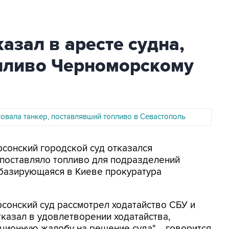
азал в аресте судна,
пливо Черноморскому
товала танкер, поставлявший топливо в Севастополь
ерсонский городской суд отказался
 поставляло топливо для подразделений
базирующаяся в Киеве прокуратура
сонский суд рассмотрел ходатайство СБУ и
тказал в удовлетворении ходатайства,
ционную жалобу на решение суда", - говорится