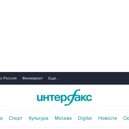
с-Россия
Финмаркет
Еще...
а
Спорт
Культура
Москва
Digital
Новости
С