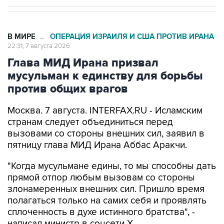
В МИРЕ
ОПЕРАЦИЯ ИЗРАИЛЯ И США ПРОТИВ ИРАНА
→
22:31, 7 августа 2026
Глава МИД Ирана призвал
мусульман к единству для борьбы
против общих врагов
Москва. 7 августа. INTERFAX.RU - Исламским
странам следует объединиться перед
вызовами со стороны внешних сил, заявил в
пятницу глава МИД Ирана Аббас Аракчи.
"Когда мусульмане едины, то мы способны дать
прямой отпор любым вызовам со стороны
злонамеренных внешних сил. Пришло время
полагаться только на самих себя и проявлять
сплоченность в духе истинного братства", -
написал министр в соцсети Х.
Он также похвалил действия вооруженных сил