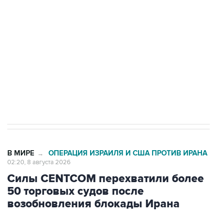
Беспилотные технологии и ИИ на службе у
электросетевых объектов и агрокомплексов
Социальная реклама, АНО «Национальные приоритеты».
ИНН 7725383515 Erid: F7NfYUJCUneVdwcydK6A
Кабмин РФ разрешил до 1 июля 2027 года
импорт, выпуск и обращение бензина Евро 2,
Евро 3, Евро 4
В МИРЕ
ОПЕРАЦИЯ ИЗРАИЛЯ И США ПРОТИВ ИРАНА
→
02:20, 8 августа 2026
Силы CENTCOM перехватили более
50 торговых судов после
возобновления блокады Ирана