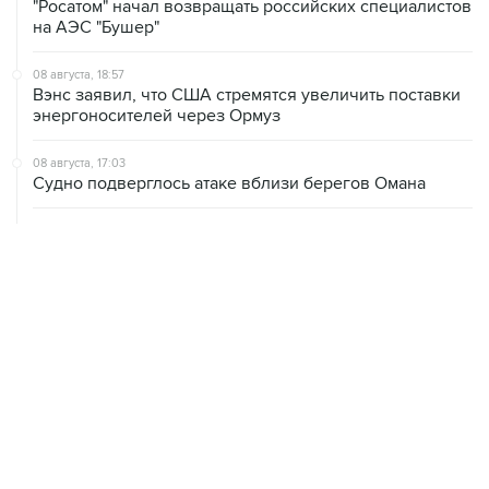
"Росатом" начал возвращать российских специалистов
на АЭС "Бушер"
08 августа, 18:57
Вэнс заявил, что США стремятся увеличить поставки
энергоносителей через Ормуз
08 августа, 17:03
Судно подверглось атаке вблизи берегов Омана
08 августа, 15:45
В "Газпроме" заявили, что ситуация с закачкой газа в
хранилища Европы усугубляется
08 августа, 15:21
Аракчи заявил, что Иран и Оман близки к соглашению
по Ормузскому проливу