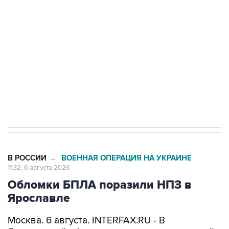
Как российские медицинские технологии
выходят на мировые рынки
Социальная реклама, АНО «Национальные приоритеты».
ИНН 7725383515 Erid: F7NfYUJCUneVdTRF8PRs
Трамп заявил, что переговоры с Ираном
начнутся в понедельник
В РОССИИ
ВОЕННАЯ ОПЕРАЦИЯ НА УКРАИНЕ
→
11:32, 6 августа 2026
Обломки БПЛА поразили НПЗ в
Ярославле
Москва. 6 августа. INTERFAX.RU - В
Ярославской области в результате последней
массированной атаки БПЛА обломки попали в