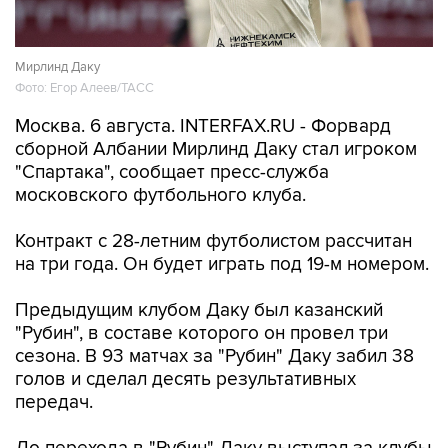
Мирлинд Даку
Фото: Егор Алеев/ТАСС
Москва. 6 августа. INTERFAX.RU - Форвард
сборной Албании Мирлинд Даку стал игроком
"Спартака", сообщает пресс-служба
московского футбольного клуба.
Контракт с 28-летним футболистом рассчитан
на три года. Он будет играть под 19-м номером.
Предыдущим клубом Даку был казанский
"Рубин", в составе которого он провел три
сезона. В 93 матчах за "Рубин" Даку забил 38
голов и сделал десять результативных
передач.
До перехода в "Рубин" Даку выступал за клубы
"Хайвалия", "Лапи" и "Балкани" из Косова,