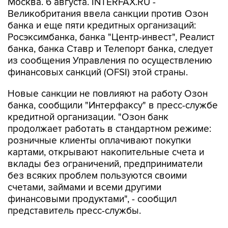
банка и еще пяти кредитных организаций:
Росэксимбанка, банка "Центр-инвест", Реалист
банка, банка Ставр и Телепорт банка, следует
из сообщения Управления по осуществлению
финансовых санкций (OFSI) этой страны.
Новые санкции не повлияют на работу Озон
банка, сообщили "Интерфаксу" в пресс-службе
кредитной организации. "Озон банк
продолжает работать в стандартном режиме:
розничные клиенты оплачивают покупки
картами, открывают накопительные счета и
вклады без ограничений, предприниматели
без всяких проблем пользуются своими
счетами, займами и всеми другими
финансовыми продуктами", - сообщил
представитель пресс-службы.
Озон банк в июле
был включен
в санкционный
список ЕС. Тогда представитель банка
говорил