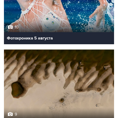
10
Фотохроника 5 августа
9
Обмеление Дуная