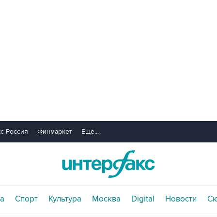
с-Россия
Финмаркет
Еще...
а
Спорт
Культура
Москва
Digital
Новости
С