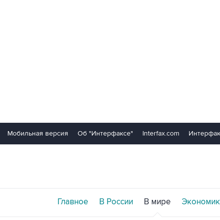
Мобильная версия
Об "Интерфаксе"
Interfax.com
Интерфак
Главное
В России
В мире
Экономик