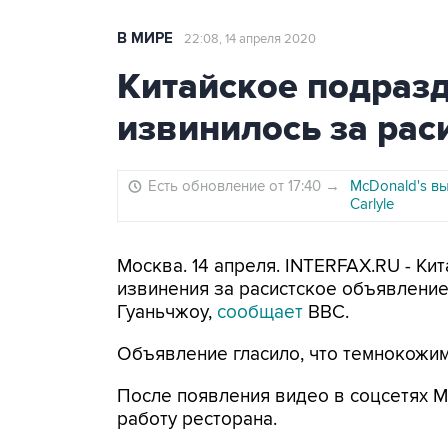
В МИРЕ
22:08, 14 апреля 2020
Китайское подразд
извинилось за рас
Есть обновление от 17:40
→
McDonald's в
Carlyle
Москва. 14 апреля. INTERFAX.RU - Ки
извинения за расистское объявление
Гуаньчжоу,
сообщает
BBC.
Объявление гласило, что темнокожим
После появления видео в соцсетях M
работу ресторана.