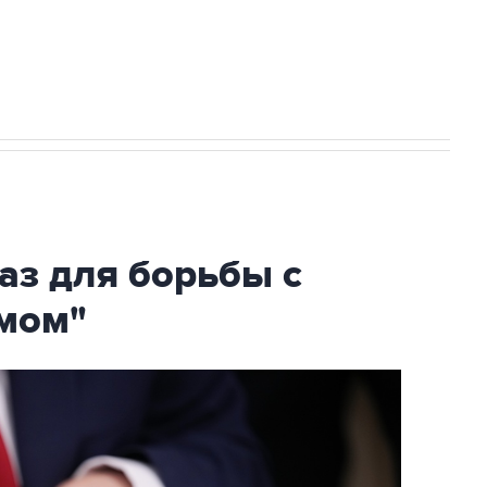
огибшем в результате атаки ВСУ на
аз для борьбы с
мом"