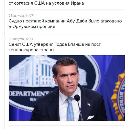
08 августа, 14:07
Судно нефтяной компании Абу-Даби было атаковано
в Ормузском проливе
08 августа, 12:23
Сенат США утвердил Тодда Бланша на пост
генпрокурора страны
08 августа, 11:53
Хуситы заявили, что действуют против Саудовской