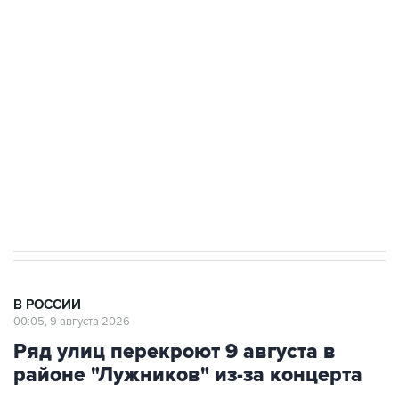
Беспилотные технологии и ИИ на службе у
электросетевых объектов и агрокомплексов
Социальная реклама, АНО «Национальные приоритеты».
ИНН 7725383515 Erid: F7NfYUJCUneVdwcydK6A
Кабмин РФ разрешил до 1 июля 2027 года
импорт, выпуск и обращение бензина Евро 2,
Евро 3, Евро 4
В РОССИИ
00:05, 9 августа 2026
Ряд улиц перекроют 9 августа в
районе "Лужников" из-за концерта