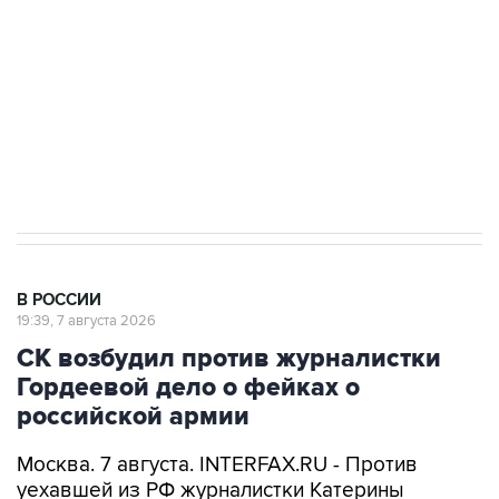
электросетевых объектов и агрокомплексов
Социальная реклама, АНО «Национальные приоритеты».
ИНН 7725383515 Erid: F7NfYUJCUneVdwcydK6A
Аксенов сообщил о четвертом погибшем в
результате атаки ВСУ на Крым
В РОССИИ
19:39, 7 августа 2026
СК возбудил против журналистки
Гордеевой дело о фейках о
российской армии
Москва. 7 августа. INTERFAX.RU - Против
уехавшей из РФ журналистки Катерины
Гордеевой (
признана иноагентом
) возбуждено
дело о распространении дезинформации о