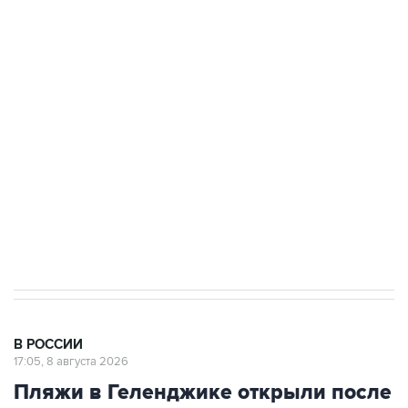
Росгвардии
Беспилотные технологии и ИИ на службе у
электросетевых объектов и агрокомплексов
Социальная реклама, АНО «Национальные приоритеты».
ИНН 7725383515 Erid: F7NfYUJCUneVdwcydK6A
Кабмин РФ разрешил до 1 июля 2027 года
импорт, выпуск и обращение бензина Евро 2,
Евро 3, Евро 4
В РОССИИ
17:05, 8 августа 2026
Пляжи в Геленджике открыли после
снятия угрозы атаки БПЛА