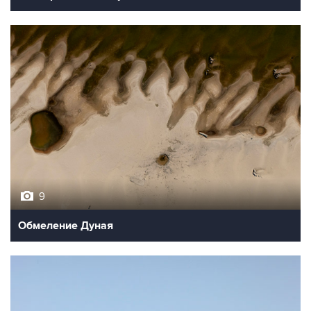
9
Обмеление Дуная