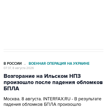
Социальная реклама, АНО «Национальные приоритеты».
ИНН 7725383515 Erid: F7NfYUJCUneVdwcydK6A
Кабмин РФ разрешил до 1 июля 2027 года
импорт, выпуск и обращение бензина Евро 2,
Евро 3, Евро 4
В РОССИИ
ВОЕННАЯ ОПЕРАЦИЯ НА УКРАИНЕ
→
07:37, 8 августа 2026
Возгорание на Ильском НПЗ
произошло после падения обломков
БПЛА
Москва. 8 августа. INTERFAX.RU - В результате
падения обломков БПЛА произошло
возгорание на Ильском НПЗ, сообщается в
оперативном штабе Краснодарского края в