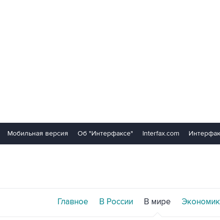
Мобильная версия
Об "Интерфаксе"
Interfax.com
Интерфак
Главное
В России
В мире
Экономик