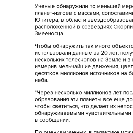
Ученые обнаружили по меньшей мер
планет-изгоев с массами, сопоставим
Юпитера, в области звездообразова
расположенной в созвездиях Скорпи
Змееносца.
Чтобы обнаружить так много объект
использовали данные за 20 лет, пол
нескольких телескопов на Земле и в 
измерив мельчайшие движения, цвет
десятков миллионов источников на 
неба.
"Через несколько миллионов лет пос
образования эти планеты все еще до
чтобы светиться, что делает их непо
обнаруживаемыми чувствительными к
в сообщении.
По оценкам ученых, в галактике мож