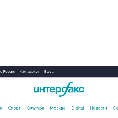
с-Россия
Финмаркет
Еще...
а
Спорт
Культура
Москва
Digital
Новости
С