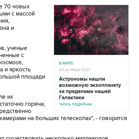
е 70 новых
ыми с массой
ния,
она и
ов, ученые
ученные с
космосе,
В МИРЕ
а и яркость
26 октября 2021
большой площади
Астрономы нашли
возможную экзопланету
за пределами нашей
ле их
Галактики
статочно горячи,
Читать подробнее
средственно
амерами на больших телескопах", - говорится
ет существовать несколько миллиардов