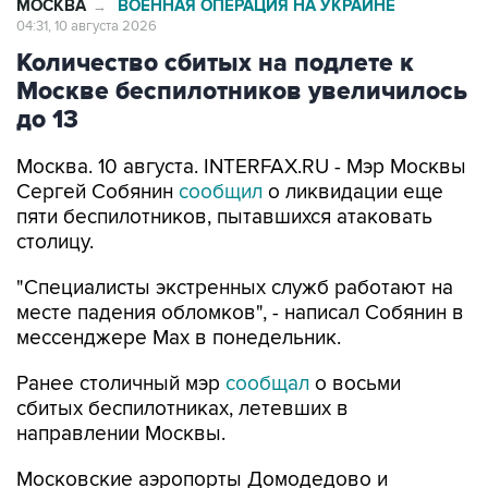
Количество сбитых на подлете к
Москве беспилотников увеличилось
до 13
Москва. 10 августа. INTERFAX.RU - Мэр Москвы
Сергей Собянин
сообщил
о ликвидации еще
пяти беспилотников, пытавшихся атаковать
столицу.
"Специалисты экстренных служб работают на
месте падения обломков", - написал Собянин в
мессенджере Max в понедельник.
Ранее столичный мэр
сообщал
о восьми
сбитых беспилотниках, летевших в
направлении Москвы.
Московские аэропорты Домодедово и
Внуково
перешли
в режим обслуживания
рейсов по согласованию.