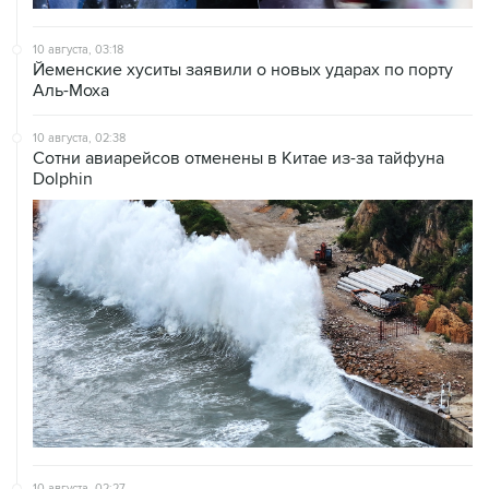
10 августа, 03:18
Йеменские хуситы заявили о новых ударах по порту
Аль-Моха
10 августа, 02:38
Сотни авиарейсов отменены в Китае из-за тайфуна
Dolphin
10 августа, 02:27
Главой Высшего совета нацбезопасности Ирана стал
бывший главком КСИР Резаи