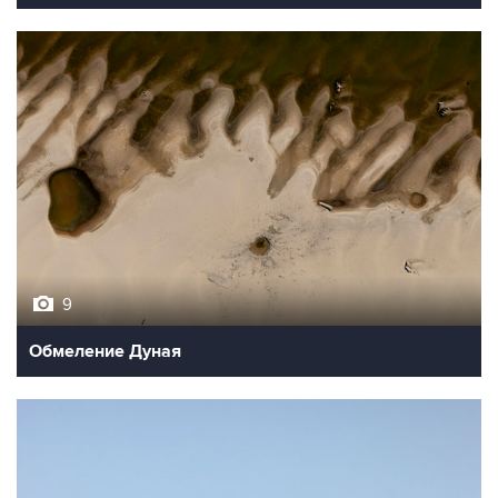
9
Обмеление Дуная