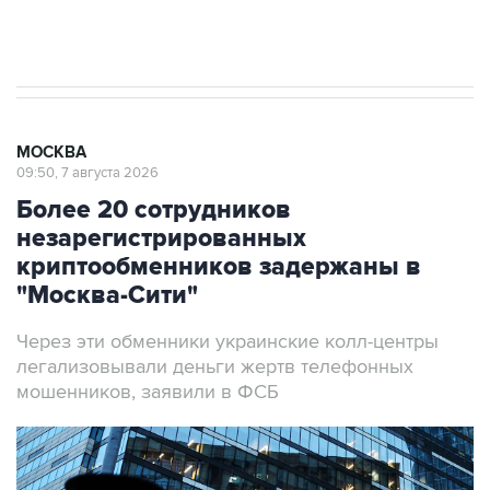
Аксенов сообщил о четвертом погибшем в
результате атаки ВСУ на Крым
МОСКВА
09:50, 7 августа 2026
Более 20 сотрудников
незарегистрированных
криптообменников задержаны в
"Москва-Сити"
Через эти обменники украинские колл-центры
легализовывали деньги жертв телефонных
мошенников, заявили в ФСБ