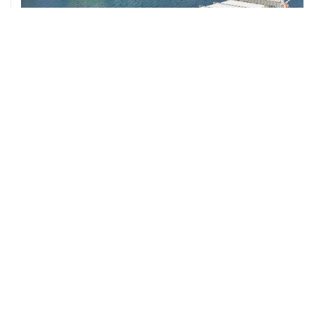
ХРОНИКИ СОБЫТИЙ
❮
❯